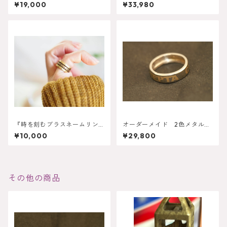
ドクロムリング】5mmタイ
ング １０ｍｍタイプ
¥19,000
¥33,980
プ・6mmタイプ
『時を刻むブラスネームリン
オーダーメイド 2色メタルリ
グ』8mmタイプ・10mmタイ
ング 6ｍｍタイプ
¥10,000
¥29,800
プ
その他の商品