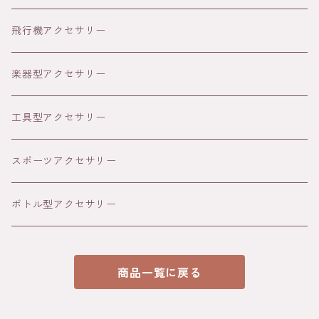
シルバー
ゴールド
飛行機アクセサリー
写真プリント
18K
シルバー
楽器型アクセサリー
文字
写真
パラジウム
ブラック
工具型アクセサリー
文字
写真
スポーツアクセサリー
文字
ボトル型アクセサリー
商品一覧に戻る