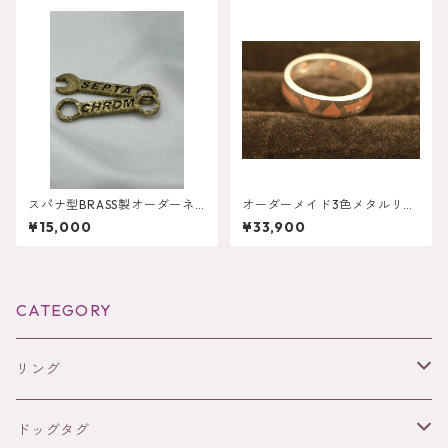
スパナ型BRASS製オーダーネ
オーダーメイド3色メタルリン
ームアクセサリー
グ
¥15,000
¥33,900
CATEGORY
リング
コバルトクロム
ドッグタグ