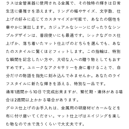
ラスは金管楽器に使用される金属で、その独特の輝きは日常
生活に優雅さを添えます。リングの幅やサイズ、文字数、仕
上げの好みに応じてカスタマイズが可能で、あなたの個性を
華やかに演出します。カジュアルなシーンにぴったりなシン
プルデザインは、普段使いにも最適です。シックなグロス仕
上げか、落ち着いたマット仕上げのどちらを選んでも、あな
たのスタイルに驚くほどフィットします。この指輪は、特別
な瞬間を記念したい方や、大切な人への贈り物としてもおす
すめです。ユニークなアクセサリーを身に着けることで、自
分だけの物語を指先に刻み込んでみませんか。あなたのライ
フスタイルに新たな輝きを添える、特別な一品です。
通常1週間から10日で完成出来ますが、繁忙期・連休がある場
合は2週間以上かかる場合があります。
グロス仕上げのお手入れは、金属用の研磨材ピカールなどを
布に付け磨いてください。マット仕上げはエイジングを楽し
む物なので水で洗うくらいで大丈夫です。