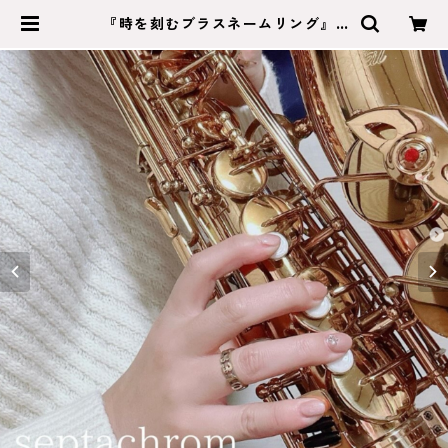
『時を刻むブラスネームリング』5
mmタイプ・6mmタイプ | septac
hrom