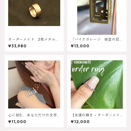
オーダーメイド 2色メタルリ
「バイクガレージ 街並の記
ング １０ｍｍタイプ
憶」オーダーメイドボトル型
¥33,980
¥13,000
ネックレス
心に刻む、あなただけの文字
【永遠の輝き - オーダーメイ
入れハートリング
ドクロムリング】2mmタイ
¥11,000
¥12,000
プ・3mmタイプ