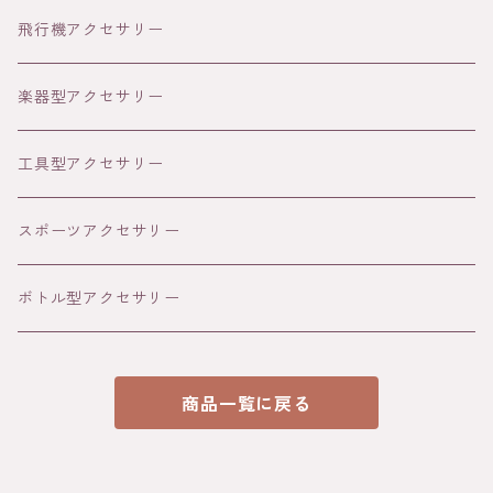
シルバー
ゴールド
飛行機アクセサリー
写真プリント
18K
シルバー
楽器型アクセサリー
文字
写真
パラジウム
ブラック
工具型アクセサリー
文字
写真
スポーツアクセサリー
文字
ボトル型アクセサリー
商品一覧に戻る