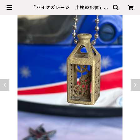
「バイクガレージ 土埃の記憶」オ
ーダーメイドボトル型ネックレス | s
eptachrom