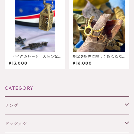
「バイクガレージ 大陸の記
星空を指先に纏う：あなただ
憶」オーダーメイドボトル型
けのゾディアックリング
¥13,000
¥16,000
ネックレス
CATEGORY
リング
コバルトクロム
ドッグタグ