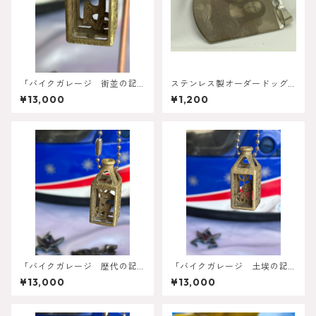
「バイクガレージ 街並の記
ステンレス製オーダードッグ
憶」オーダーメイドボトル型
タグ
¥13,000
¥1,200
ネックレス
「バイクガレージ 歴代の記
「バイクガレージ 土埃の記
憶」オーダーメイドボトル型
憶」オーダーメイドボトル型
¥13,000
¥13,000
ネックレス
ネックレス