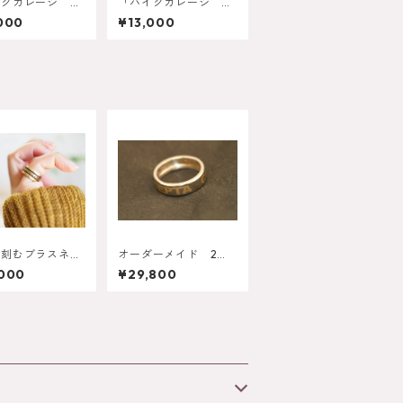
イクガレージ 歴
「バイクガレージ 土
記憶」オーダーメ
埃の記憶」オーダーメ
000
¥13,000
ボトル型ネックレ
イドボトル型ネックレ
ス
を刻むブラスネー
オーダーメイド 2色
グ』8mmタイ
メタルリング 6ｍｍ
,000
¥29,800
0mmタイプ
タイプ