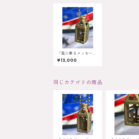
「風に乗るメッセージ
- ロードバイクネック
¥13,000
レス」
同じカテゴリの商品