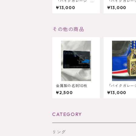
「バイクガレージ 西
「バイクガレー
風の記憶」オーダーメ
並の記憶」オー
¥13,000
¥13,000
イドボトル型ネックレ
イドボトル型ネ
ス
ス
その他の商品
金属製の名刺10枚
「バイクガレー
ピードの記憶」
¥2,500
¥13,000
ーメイドボトル
クレス
CATEGORY
リング