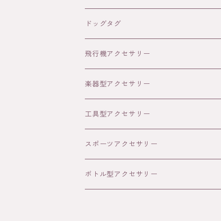
コバルトクロム
ドッグタグ
シルバー
ゴールド
飛行機アクセサリー
写真プリント
18K
シルバー
楽器型アクセサリー
文字
写真
パラジウム
ブラック
工具型アクセサリー
文字
写真
スポーツアクセサリー
文字
ボトル型アクセサリー