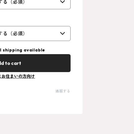
する（必須）
する（必須）
l shipping available
d to cart
にお住まいの方向け
通報する