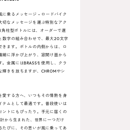
に乗るメッセージ - ロードバイク
大切なメッセージを運ぶ特別なアク
の四角柱型ボトルには、オーダーで選
と数字の組み合わせで、最大20文字
できます。ボトルの内側からは、ロ
繊細に浮かび上がり、窓開け面から
。金属にはBRASSを使用し、クラ
輝きを放ちますが、CHROMやシ
。
を愛する方へ、いつもその情熱を身
イテムとして最適です。普段使いは
セントにもぴったり。手元に届くの
設計から生まれた、世界に一つだけ
るたびに、その思いが風に乗ってあ